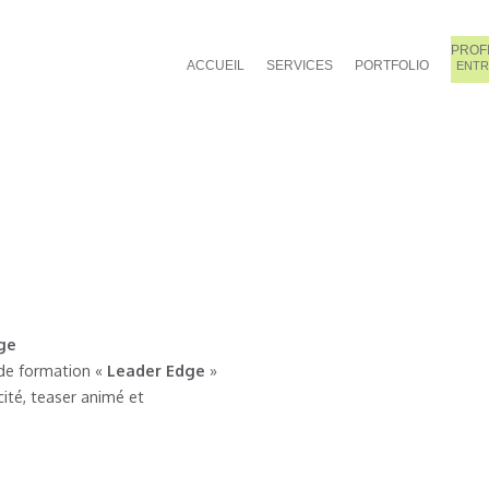
PROF
ACCUEIL
SERVICES
PORTFOLIO
ENTR
ge
 de formation «
Leader Edge
»
ité, teaser animé et